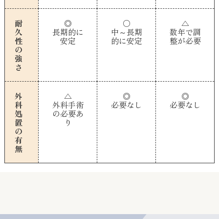
耐
◎
〇
△
久
長期的に
中～長期
数年で調
性
安定
的に安定
整が必要
の
強
さ
外
△
◎
◎
科
外科手術
必要なし
必要なし
処
の必要あ
置
り
の
有
無