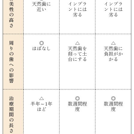
美
天然歯に
インプラ
インプラ
性
近い
ントには
ントには
の
劣る
劣る
高
さ
周
◎
△
△
り
ほぼなし
天然歯を
天然歯に
の
削って土
負担がか
歯
台にする
かる
へ
の
影
響
治
△
◎
◎
療
半年～1年
数週間程
数週間程
期
ほど
度
度
間
の
長
さ