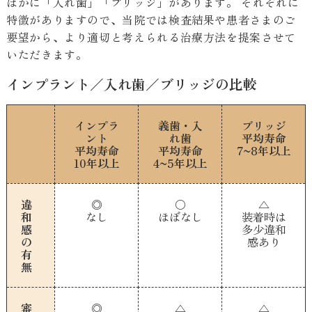
ほかに「入れ歯」「ブリッジ」があります。 それぞれに
特徴がありますので、当院では検査結果や患者さまのご
要望から、より適切と考えられる治療方法を提案させて
いただきます。
インプラント／入れ歯／ブリッジの比較
インプラ
義歯・入
ブリッジ
ント
れ歯
平均寿命
平均寿命
平均寿命
7~8年以上
10年以上
4~5年以上
違
◎
〇
△
和
なし
ほぼなし
装着時は
感
多少違和
の
感あり
有
無
審
◎
△
△